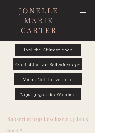
JONELLE
MARIE
CARTER
Tägliche Affirmationen
Arbeitsblatt zur Selbstfürsorge
Meine Not-To-Do-Liste
Angst gegen die Wahrheit
Subscribe to get exclusive updates
Email
*